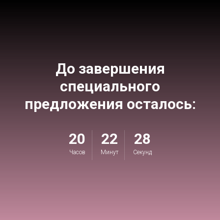
До завершения
специального
предложения осталось:
20
22
27
Часов
Минут
Секунд